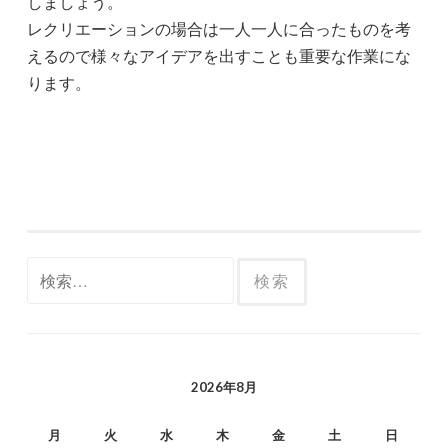
しましょう。
レクリエーションの場合は一人一人に合ったものを考
えるので様々なアイデアを出すことも重要な作業にな
ります。
検
索:
2026年8月
月
火
水
木
金
土
日