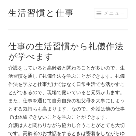
生活習慣と仕事
コ
メニュー
ン
テ
ン
仕事の生活習慣から礼儀作法
ツ
へ
が学べます
ス
介護をしていると高齢者と関わることが多いので、生
キ
活習慣を通して礼儀作法を学ぶことができます。礼儀
ッ
作法を学ぶと仕事だけではなく日常生活でも活かすこ
プ
とができるので、現場で働いていると元気が出ます。
また、仕事を通じて自分自身の祖父母を大事にしよう
とする気持ちも高まります。なので、介護は他の仕事
では体験できないことを学ぶことができます。
介護は人と関わりながら協力し合うことがとても大切
です。高齢者のお世話をするときは密着をしながらゆ